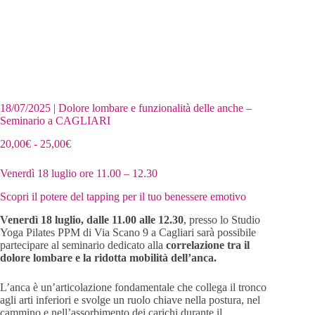
18/07/2025 | Dolore lombare e funzionalità delle anche –
Seminario a CAGLIARI
Fascia
20,00
€
-
25,00
€
di
prezzo:
Venerdì 18 luglio ore 11.00 – 12.30
da
20,00€
Scopri il potere del tapping per il tuo benessere emotivo
a
25,00€
Venerdì 18 luglio, dalle 11.00 alle 12.30
, presso lo Studio
Yoga Pilates PPM di Via Scano 9 a Cagliari sarà possibile
partecipare al seminario dedicato alla
correlazione tra il
dolore lombare e la ridotta mobilità dell’anca.
L’anca è un’articolazione fondamentale che collega il tronco
agli arti inferiori e svolge un ruolo chiave nella postura, nel
cammino e nell’assorbimento dei carichi durante il