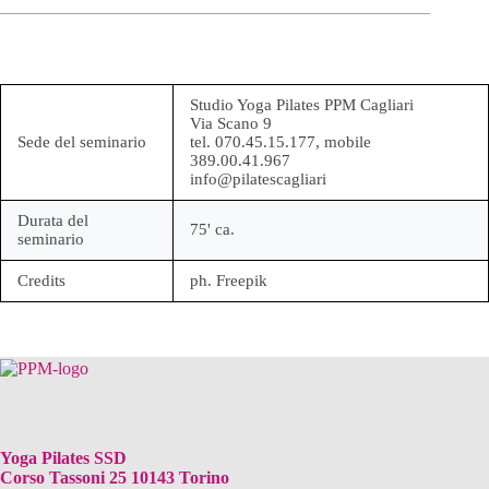
Seminario
a
CAGLIARI
quantità
Studio Yoga Pilates PPM Cagliari
Via Scano 9
Sede del seminario
tel. 070.45.15.177, mobile
389.00.41.967
info@pilatescagliari
Durata del
75' ca.
seminario
Credits
ph. Freepik
Yoga Pilates SSD
Corso Tassoni 25 10143 Torino