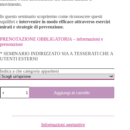
movimento.
In questo seminario scopriremo come riconoscere questi
squilibri e
intervenire in modo efficace attraverso esercizi
mirati e strategie di prevenzione.
PRENOTAZIONE OBBLIGATORIA – informazioni e
prenotazioni
* SEMINARIO INDIRIZZATO SIA A TESSERATI CHE A
UTENTI ESTERNI
Indica a che categoria appartieni
18/07/2025
Aggiungi al carrello
|
Dolore
lombare
e
funzionalità
delle
anche
Informazioni aggiuntive
-