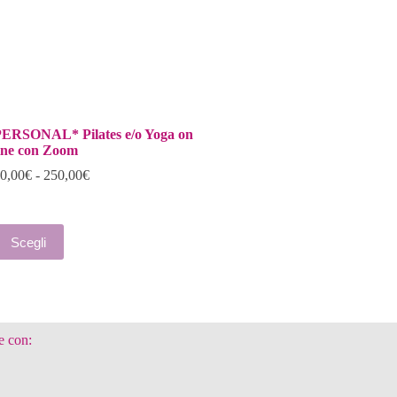
ERSONAL* Pilates e/o Yoga on
ine con Zoom
Fascia
0,00
€
-
250,00
€
di
prezzo:
da
uesto
30,00€
Scegli
rodotto
a
a
250,00€
iù
arianti.
e
pzioni
e con:
ossono
ssere
celte
ella