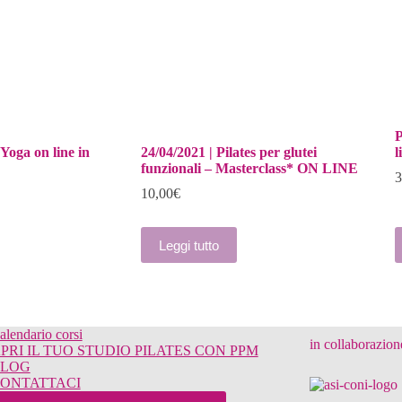
P
 Yoga on line in
24/04/2021 | Pilates per glutei
l
funzionali – Masterclass* ON LINE
3
10,00
€
Q
Leggi tutto
p
h
p
v
L
o
alendario corsi
in collaborazion
p
PRI IL TUO STUDIO PILATES CON PPM
e
LOG
s
ONTATTACI
n