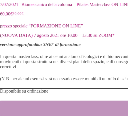
7/07/2021 | Biomeccanica della colonna – Pilates Masterclass ON LINE p
60,00
€
80,00
€
Il
Il
prezzo
prezzo
prezzo speciale “FORMAZIONE ON LINE”
originale
attuale
era:
è:
(NUOVA DATA) 7 agosto 2021 ore 10.00 – 13.30 su ZOOM*
80,00€.
60,00€.
versione approfondita: 3h30′ di formazione
In questa masterclass, oltre ai cenni anatomo-fisiologici e di biomeccanic
movimenti di questa struttura nei diversi piani dello spazio, e di conseg
correttivi.
(N.B. per alcuni esercizi sarà necessario essere muniti di un rullo di 
Disponibile su ordinazione