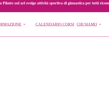
 Pilates ssd arl svolge attività sportiva di ginnastica per tutti ric
FORMAZIONE
CALENDARIO CORSI
CHI SIAMO