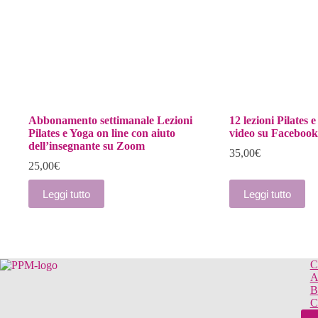
Abbonamento settimanale Lezioni
12 lezioni Pilates e
Pilates e Yoga on line con aiuto
video su Facebook
dell’insegnante su Zoom
35,00
€
25,00
€
Leggi tutto
Leggi tutto
C
A
B
C