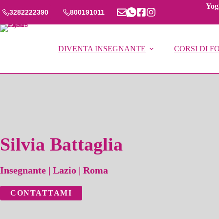
Salta
Yoga
al
3282222390
800191011
contenuto
DIVENTA INSEGNANTE
CORSI DI 
Silvia Battaglia
Insegnante
|
Lazio
|
Roma
CONTATTAMI