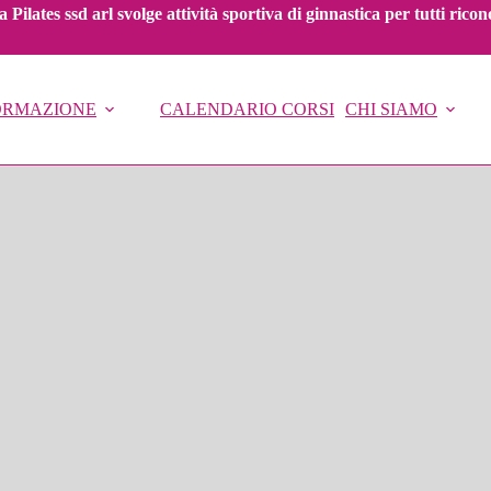
 Pilates ssd arl svolge attività sportiva di ginnastica per tutti ric
FORMAZIONE
CALENDARIO CORSI
CHI SIAMO