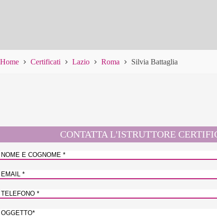
Home
Certificati
Lazio
Roma
Silvia Battaglia
CONTATTA L'ISTRUTTORE CERTIF
Nome
e
Nome
Cognome
*
Email
*
N.
telefono
*
Oggetto