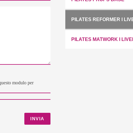
PILATES REFORMER I LIV
PILATES MATWORK I LIV
n questo modulo per