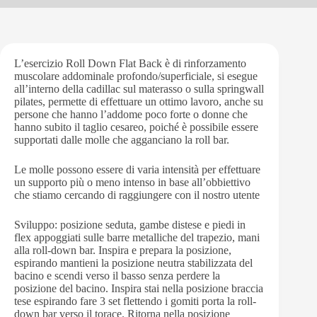
L’esercizio Roll Down Flat Back è di rinforzamento
muscolare addominale profondo/superficiale, si esegue
all’interno della cadillac sul materasso o sulla springwall
pilates, permette di effettuare un ottimo lavoro, anche su
persone che hanno l’addome poco forte o donne che
hanno subito il taglio cesareo, poiché è possibile essere
supportati dalle molle che agganciano la roll bar.
Le molle possono essere di varia intensità per effettuare
un supporto più o meno intenso in base all’obbiettivo
che stiamo cercando di raggiungere con il nostro utente
Sviluppo: posizione seduta, gambe distese e piedi in
flex appoggiati sulle barre metalliche del trapezio, mani
alla roll-down bar. Inspira e prepara la posizione,
espirando mantieni la posizione neutra stabilizzata del
bacino e scendi verso il basso senza perdere la
posizione del bacino. Inspira stai nella posizione braccia
tese espirando fare 3 set flettendo i gomiti porta la roll-
down bar verso il torace. Ritorna nella posizione