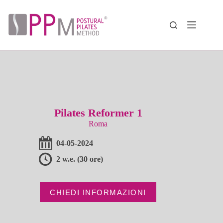
Salta
al
contenuto
Pilates Reformer 1
Roma
04-05-2024
2 w.e. (30 ore)
CHIEDI INFORMAZIONI