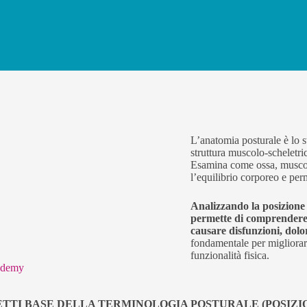
L’anatomia posturale è lo s
struttura muscolo-scheletri
Esamina come ossa, muscoli
l’equilibrio corporeo e perm
Analizzando la posizione 
permette di comprendere 
causare disfunzioni, dolo
fondamentale per migliorar
funzionalità fisica.
cademy
TI BASE DELLA TERMINOLOGIA POSTURALE (POSIZIONI