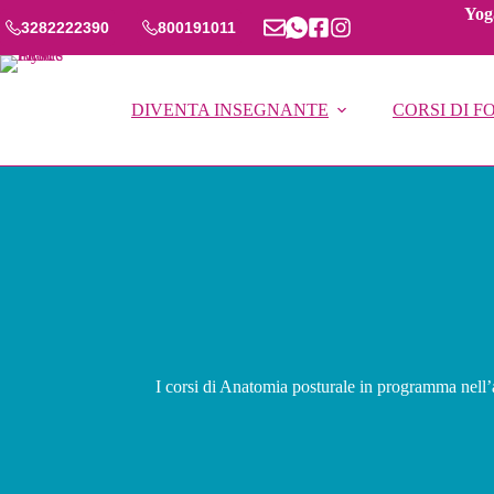
Salta
Yoga
al
3282222390
800191011
contenuto
DIVENTA INSEGNANTE
CORSI DI 
I corsi di Anatomia posturale in programma nell