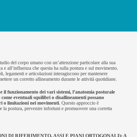
tudio del corpo umano con un’attenzione particolare alla sua
ca e all’influenza che questa ha sulla postura e sul movimento.
, legamenti e articolazioni interagiscono per mantenere
ettere un corretto allineamento durante le attività quotidiane.
e il funzionamento dei vari sistemi, l’anatomia posturale
come eventuali squilibri o disallineamenti possano
ri o limitazioni nei movimenti
. Questo approccio è
e la postura, prevenire infortuni e promuovere una corretta
 DI RIFERIMENTO, ASSI E PIANI ORTOGONALI); A