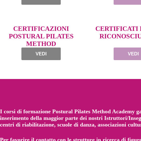
CERTIFICAZIONI
CERTIFICATI 
POSTURAL PILATES
RICONOSCIU
METHOD
VEDI
VEDI
I corsi di formazione Postural Pilates Method Academy gara
inserimento della maggior parte dei nostri Istruttori/Inseg
centri di riabilitazione, scuole di danza, associazioni cultu
Per favorire il contatto con le strutture in ricerca di figur