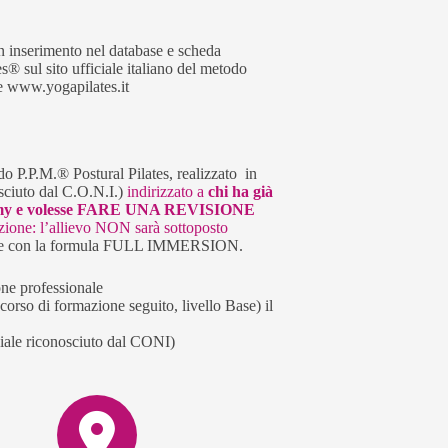
on inserimento nel database e scheda
s® sul sito ufficiale italiano del metodo
e www.yogapilates.it
 P.P.M.® Postural Pilates, realizzato in
osciuto dal C.O.N.I.)
indirizzato a
chi ha già
cademy e volesse FARE UNA REVISIONE
azione: l’allievo NON sarà sottoposto
nate con la formula FULL IMMERSION.
one professionale
 corso di formazione seguito, livello Base) il
ciale riconosciuto dal CONI)