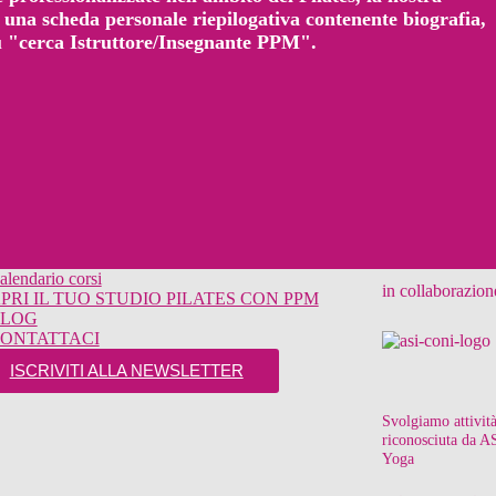
una scheda personale riepilogativa contenente biografia,
enù "cerca Istruttore/Insegnante PPM".
alendario corsi
in collaborazion
PRI IL TUO STUDIO PILATES CON PPM
LOG
ONTATTACI
ISCRIVITI ALLA NEWSLETTER
Svolgiamo attività
riconosciuta da A
Yoga