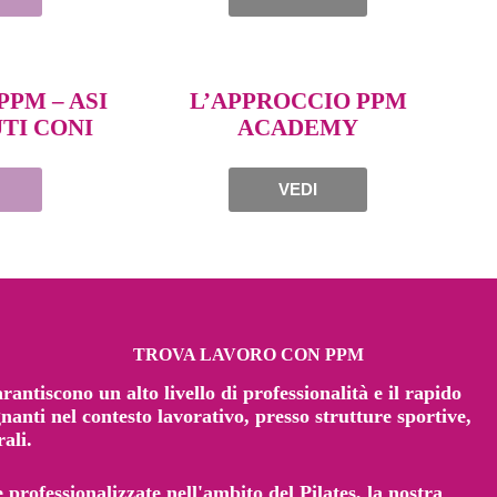
PPM – ASI
L’APPROCCIO PPM
TI CONI
ACADEMY
VEDI
TROVA LAVORO CON PPM
ntiscono un alto livello di professionalità e il rapido
nanti nel contesto lavorativo, presso strutture sportive,
rali.
e professionalizzate nell'ambito del Pilates, la nostra