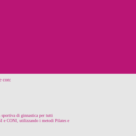
e con:
 sportiva di ginnastica per tutti
SI e CONI, utilizzando i metodi Pilates e