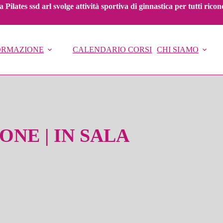
 Pilates ssd arl svolge attività sportiva di ginnastica per tutti ric
FORMAZIONE
CALENDARIO CORSI
CHI SIAMO
IONE | IN SALA