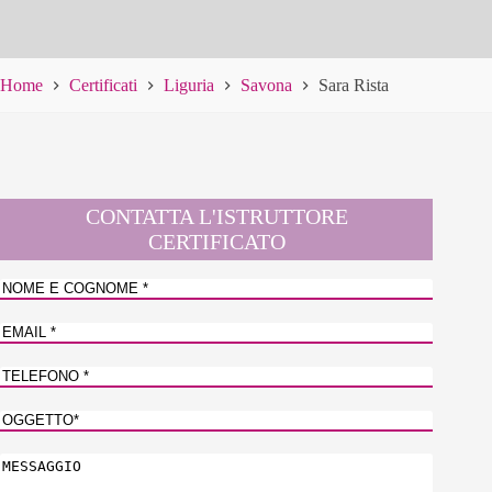
Home
Certificati
Liguria
Savona
Sara Rista
CONTATTA L'ISTRUTTORE
CERTIFICATO
Nome
e
Nome
Cognome
*
Email
*
N.
telefono
*
Oggetto
Messaggio
*