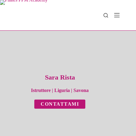
Salta
al
contenuto
Sara Rista
Istruttore
|
Liguria
|
Savona
CONTATTAMI