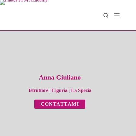
Salta
al
contenuto
Anna Giuliano
Istruttore
|
Liguria
|
La Spezia
CONTATTAMI