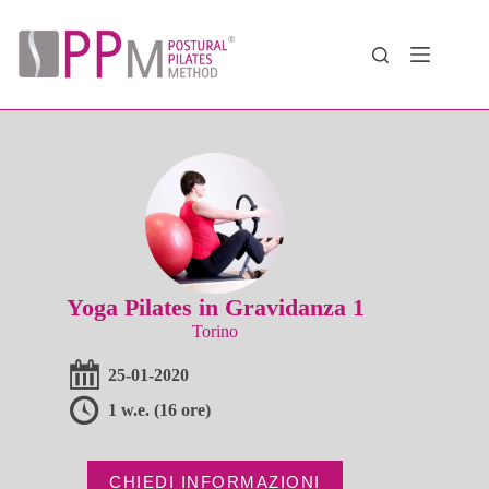
Salta
al
contenuto
Yoga Pilates in Gravidanza 1
Torino
25-01-2020
1 w.e. (16 ore)
CHIEDI INFORMAZIONI