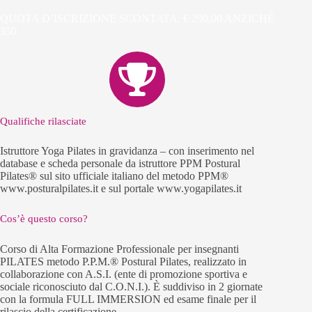
QUOTA D’ISCRIZIONE SCONTATA: € 290,00 ANZICHÉ
350
Qualifiche rilasciate
Istruttore Yoga Pilates in gravidanza – con inserimento nel
database e scheda personale da istruttore PPM Postural
Pilates® sul sito ufficiale italiano del metodo PPM®
www.posturalpilates.it e sul portale www.yogapilates.it
Cos’è questo corso?
Corso di Alta Formazione Professionale per insegnanti
PILATES metodo P.P.M.® Postural Pilates, realizzato in
collaborazione con A.S.I. (ente di promozione sportiva e
sociale riconosciuto dal C.O.N.I.). È suddiviso in 2 giornate
con la formula FULL IMMERSION ed esame finale per il
rilascio della certificazione.